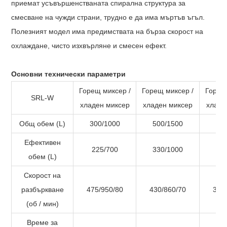
приемат усъвършенстваната спирална структура за
смесване на чужди страни, трудно е да има мъртъв ъгъл.
Полезният модел има предимствата на бърза скорост на
охлаждане, чисто изхвърляне и смесен ефект.
Основни технически параметри
Горещ миксер /
Горещ миксер /
Горещ
SRL-W
хладен миксер
хладен миксер
хладе
Общ обем (L)
300/1000
500/1500
80
Ефективен
225/700
330/1000
60
обем (L)
Скорост на
разбъркване
475/950/80
430/860/70
370
(об / мин)
Време за