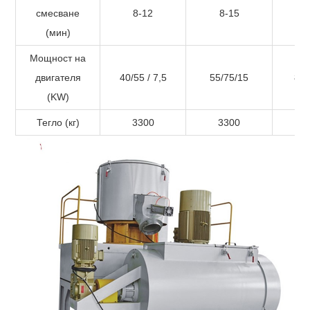
смесване
8-12
8-15
(мин)
Мощност на
двигателя
40/55 / ​​7,5
55/75/15
83/
(KW)
Тегло (кг)
3300
3300