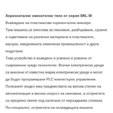
Хоризонтално смесително тяло от серия SRL-W
Въвеждане на пластмасови хоризонтални миксери:
Тази машина се използва за смесване, разбъркване, сушене
и оцветяване на различни материали в пластмасите,
каучука, ежедневната химическа промишленост и други
индустрии.
Това устройство е въведено и усвоено и усвоено от
съвременни чужди технологии. Всички електрически уреди
са внесени от известна марка електрически уреди и могат
да бъдат програмирани PLC компютърно управление.
Полезният модел има предимствата на висока степен на
автоматизация и висока скорост на смесване, а остриетата
са прецизно леене под налягане от неръждаема стомана.
По-специално, остриетата на охлаждащата машина