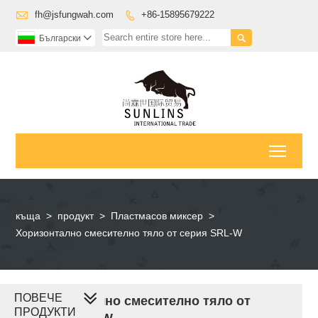

fh@jsfungwah.com
+86-15895679222


Български

Toggl
къща
>
продукт
>
Пластмасов миксер
>
Хоризонтално смесително тяло от серия SRL-W
ПОВЕЧЕ
Хоризонтално смесително тяло от
ПРОДУКТИ
серия SRL-W