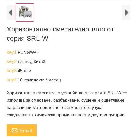
Хоризонтално смесително тяло от
серия SRL-W
key1
FUNGWAH
key2
Дзянсу, Китай
key3
45 дни
key4
10 комплекта / месец
Хоризонтално смесително устройство от серията SRL-W се
използва за смесване, разбъркване, сушене и оцветяване
на различни материали в пластмасите, каучука,
ежедневната химическа промишленост и други индустрии.

Email