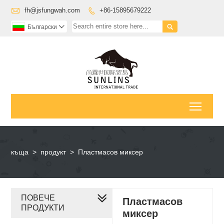

fh@jsfungwah.com
+86-15895679222


Български

Toggl
къща
>
продукт
>
Пластмасов миксер
ПОВЕЧЕ
Пластмасов
ПРОДУКТИ
миксер