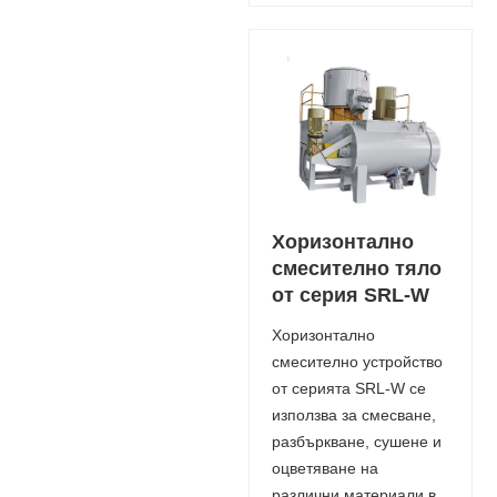
Хоризонтално
смесително тяло
от серия SRL-W
Хоризонтално
смесително устройство
от серията SRL-W се
използва за смесване,
разбъркване, сушене и
оцветяване на
различни материали в