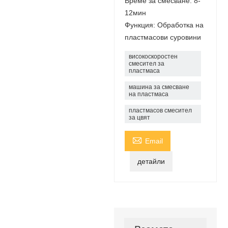
Време за смесване: 8-
12мин
Функция: Обработка на
пластмасови суровини
високоскоростен
смесител за
пластмаса
машина за смесване
на пластмаса
пластмасов смесител
за цвят

Email
детайли