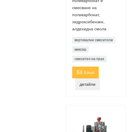
поликарбонат и
смесване на
поликарбонат,
хидроксибензен,
алдехидна смола .
вертикални смесители
миксер
смесител на прах

Email
детайли