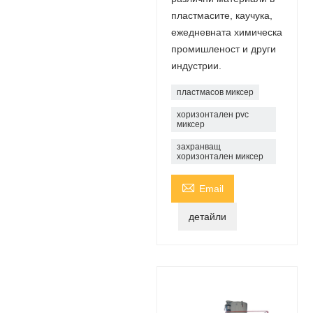
пластмасите, каучука,
ежедневната химическа
промишленост и други
индустрии.
пластмасов миксер
хоризонтален pvc
миксер
захранващ
хоризонтален миксер

Email
детайли