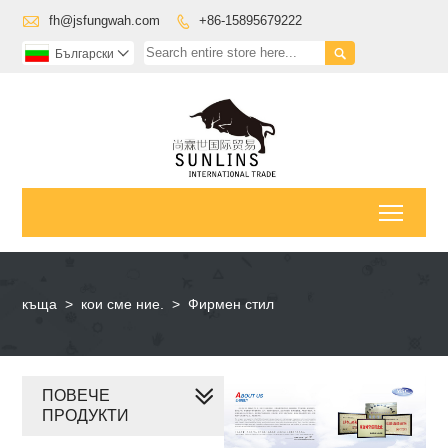

fh@jsfungwah.com
+86-15895679222


Български

Toggl
къща
>
кои сме ние.
>
Фирмен стил
ПОВЕЧЕ
ПРОДУКТИ