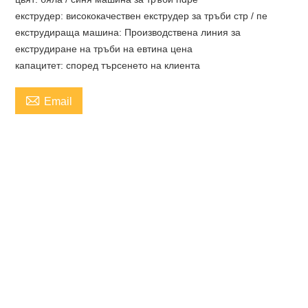
екструдер: висококачествен екструдер за тръби стр / пе
екструдираща машина: Производствена линия за
екструдиране на тръби на евтина цена
капацитет: според търсенето на клиента

Email