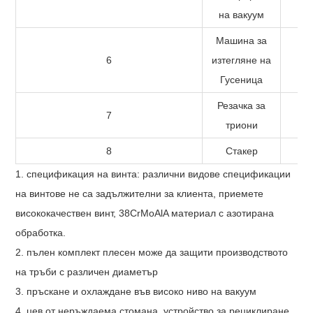
на вакуум
Машина за
6
изтегляне на
Гусеница
Резачка за
7
триони
8
Стакер
1. спецификация на винта: различни видове спецификации
на винтове не са задължителни за клиента, приемете
висококачествен винт, 38CrMoAlA материал с азотирана
обработка.
2. пълен комплект плесен може да защити производството
на тръби с различен диаметър
3. пръскане и охлаждане във високо ниво на вакуум
4. цев от неръждаема стомана, устройство за рециклиране