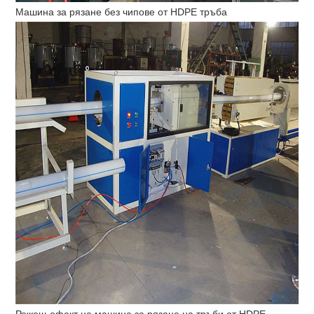
Машина за рязане без чипове от HDPE тръба
Режещ ефект на машина за рязане на тръби от HDPE