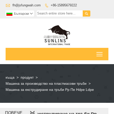

fh@jsfungwah.com
+86-15895679222


Български

Toggl
къща
>
продукт
>
Машина за производство на пластмасови тръби
>
Машина за екструдиране на тръби Pp Пе Hdpe Ldpe
ПОВЕЧЕ
Машина за екструдиране на тръби Pp