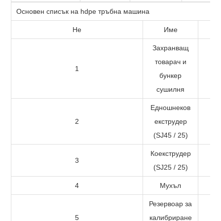
Основен списък на hdpe тръбна машина
Не
Име
Захранващ
товарач и
1
бункер
сушилня
Едношнеков
2
екструдер
(SJ45 / 25)
Коекструдер
3
(SJ25 / 25)
4
Мухъл
Резервоар за
5
калибриране