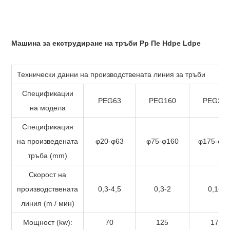
Машина за екструдиране на тръби Pp Пе Hdpe Ldpe
Технически данни на производствената линия за тръби
Спецификации
PEG63
PEG160
PEG25
на модела
Спецификация
на произведената
φ20-φ63
φ75-φ160
φ175-φ2
тръба (mm)
Скорост на
производствената
0,3-4,5
0,3-2
0,1-2
линия (m / мин)
Мощност (kw):
70
125
170