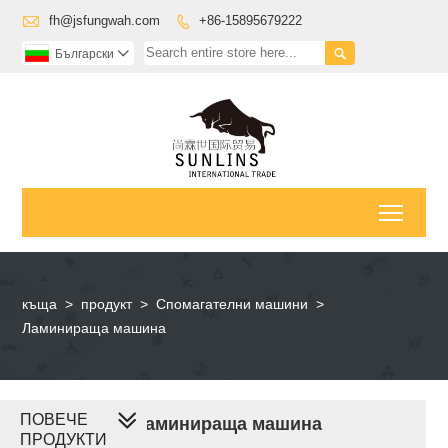

fh@jsfungwah.com
+86-15895679222


Български

Toggl
къща
>
продукт
>
Спомагателни машини
>
Ламинираща машина
ПОВЕЧЕ
Ламинираща машина
ПРОДУКТИ