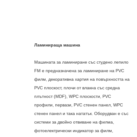
Ламинираща машина
Машината за ламиниране със студено лепило
FM е предназначена за ламиниране на PVC
филм, декоративна хартия на повърхността на
PVC плоскост, плочи от влакна със средна
плътност (MDF), WPC плоскости, PVC
профили, первази, PVC стенен панел, WPC
стенен панел и така нататък. Оборудван е със
системи за двойно отвиване на филма,
фотоелектрически индикатор за филм,