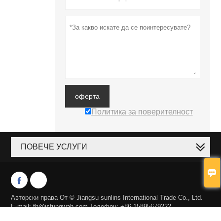
оферта
Политика за поверителност
ПОВЕЧЕ УСЛУГИ



Авторски права От © Jiangsu sunlins International Trade Co., Ltd.
E-mail: fh@jsfungwah.com Телефон: +86-15895679222