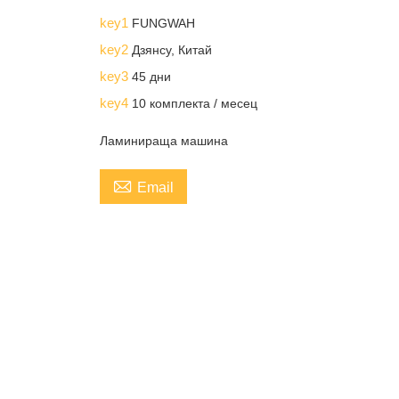
key1
FUNGWAH
key2
Дзянсу, Китай
key3
45 дни
key4
10 комплекта / месец
Ламинираща машина

Email