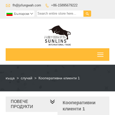

fh@jsfungwah.com
+86-15895679222


Български

Toggl
къща
>
случай
>
Кооперативни клиенти 1
ПОВЕЧЕ
Кооперативни
ПРОДУКТИ
клиенти 1