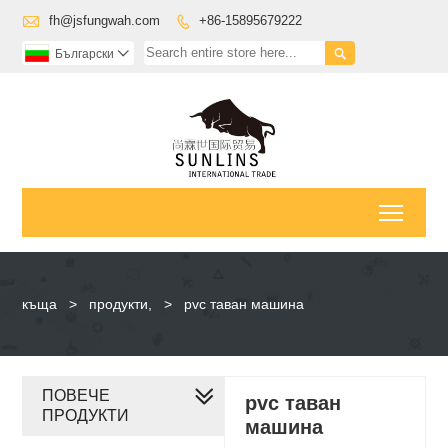

fh@jsfungwah.com
+86-15895679222


Български

Toggl
къща
>
продукти,
>
pvc таван машина
ПОВЕЧЕ
pvc таван
ПРОДУКТИ
машина