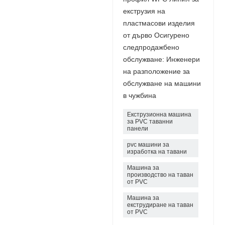
екструзия на
пластмасови изделия
от дърво Осигурено
следпродажбено
обслужване: Инженери
на разположение за
обслужване на машини
в чужбина
Екструзионна машина
за PVC таванни
панели
pvc машини за
изработка на тавани
Машина за
производство на таван
от PVC
Машина за
екструдиране на таван
от PVC