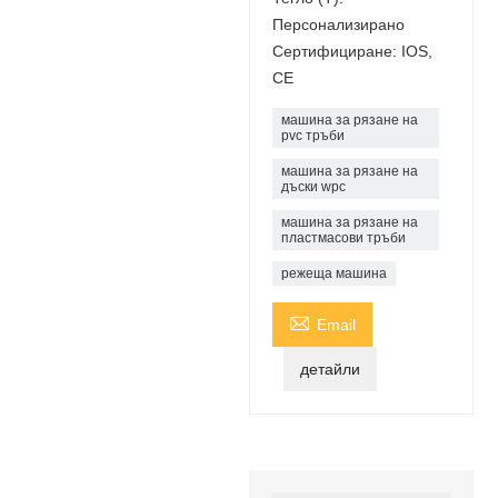
Персонализирано
Сертифициране: IOS,
CE
машина за рязане на
pvc тръби
машина за рязане на
дъски wpc
машина за рязане на
пластмасови тръби
режеща машина

Email
детайли