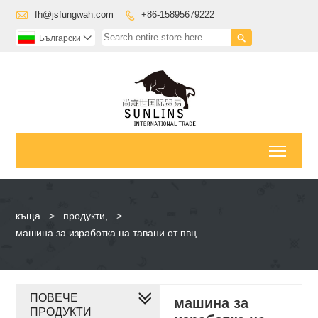

fh@jsfungwah.com
+86-15895679222


Български

Toggl
къща
>
продукти,
>
машина за изработка на тавани от пвц
ПОВЕЧЕ
машина за
ПРОДУКТИ