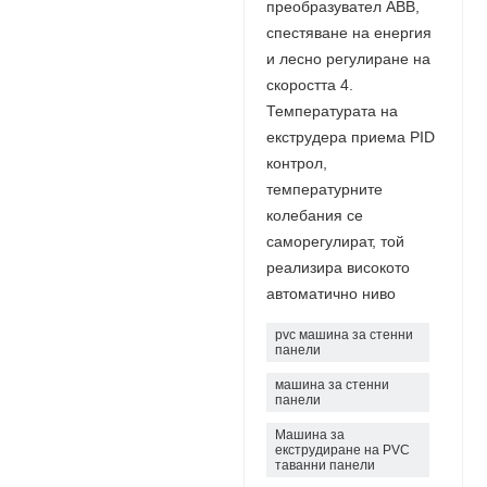
преобразувател ABB,
спестяване на енергия
и лесно регулиране на
скоростта 4.
Температурата на
екструдера приема PID
контрол,
температурните
колебания се
саморегулират, той
реализира високото
автоматично ниво
pvc машина за стенни
панели
машина за стенни
панели
Машина за
екструдиране на PVC
таванни панели