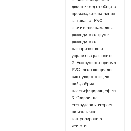
двоен изход от общата
производствена линия
за таван от PVC,
значително намалява
разходите за труд и
разходите за
електричество и
управлява разходите.
2. Екструдерът приема
PVC таван специален
винт, уверете се, че
най-добрият
пластифициращ ефект
3. Скорост на
екструдера и скорост
на изтегляне,
контролирани от
честотен