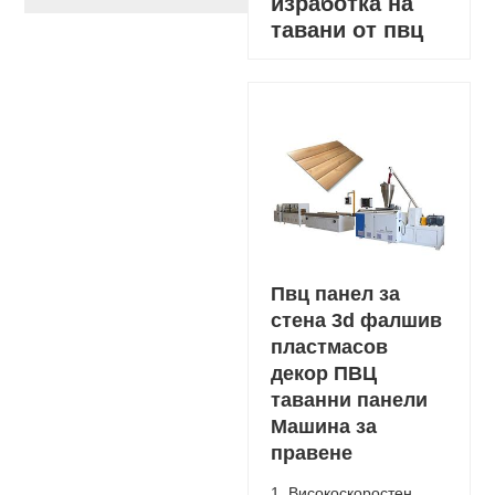
изработка на
тавани от пвц
Пвц панел за
стена 3d фалшив
пластмасов
декор ПВЦ
таванни панели
Машина за
правене
1. Високоскоростен,