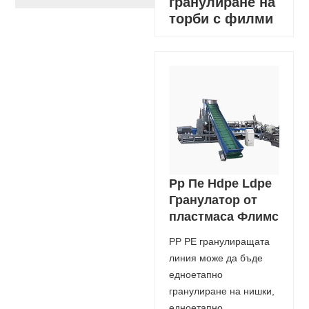
гранулиране на
торби с филми
Pp Пе Hdpe Ldpe
Гранулатор от
пластмаса Флимс
PP PE гранулиращата
линия може да бъде
едноетапно
гранулиране на нишки,
едноетапно