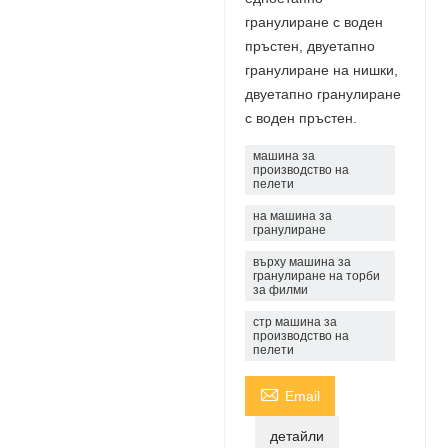
гранулиране с воден
пръстен, двуетапно
гранулиране на нишки,
двуетапно гранулиране
с воден пръстен.
машина за
производство на
пелети
на машина за
гранулиране
върху машина за
гранулиране на торби
за филми
стр машина за
производство на
пелети

Email
детайли