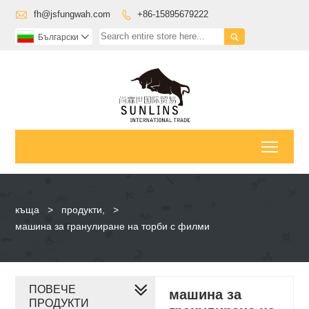

fh@jsfungwah.com
+86-15895679222


Български

Toggl
къща
>
продукти,
>
машина за гранулиране на торби с филми
ПОВЕЧЕ
машина за
ПРОДУКТИ